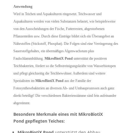
Anwendung
Wird in Teichen und Aquakulturen eingesetzt. Teichwasser und
Aquakulturen werden von vielen Substanzen belastet, wie beispielsweise
von den Ausscheidungen der Fische, Futterresten, abgestorbenen
Pflanzenteilen usw. Durch diese Einträge bildet sich ein Überangebot an
Nährstoffen (Stickstoff, Phosphat). Die Folgen sind eine Verringerung des
Sauerstoffgehaltes, ein übermäßiges Algenwachstum plus
Faulschlammbildung.
MikroBiotiX Pond
unterstützt die positiven
Teichbakterien, fördert so die Selbstreinigungskräfte von Wasserbiotopen
und pflegt gleichzeitig die Teichbewohner. Außerdem sind weitere
Spezialisten im
MikroBiotiX Pond
aus der Familie der
Fotosynthesebakterien an diversen Ab- und Umbauprozessen auch ganz
direkt beteiligt! Die verschiedenen Bakterienstämme sind fein aufeinander
abgestimmt.
Besondere Merkmale eines mit MikroBiotiX
Pond
gepflegten Teiches:
MikroBiotiX Pond
unterstützt den Abbau