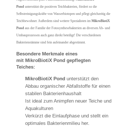
Pond
unterstützt die positiven Teichbakterien, fördert so die
Selbstreinigungskräfte von Wasserbiotopen und pflegt gleichzeitig die
Teichbewohner. Außerdem sind weitere Spezialisten im
MikroBiotiX
Pond
aus der Familie der Fotosynthesebakterien an diversen Ab- und
Umbauprozessen auch ganz direkt beteiligt! Die verschiedenen
Bakterienstämme sind fein aufeinander abgestimmt.
Besondere Merkmale eines
mit MikroBiotiX Pond
gepflegten
Teiches:
MikroBiotiX Pond
unterstützt den
Abbau organischer Abfallstoffe für einen
stabilen Bakterienhaushalt
Ist ideal zum Animpfen neuer Teiche und
Aquakulturen
Verkürzt die Einlaufphase und stellt ein
optimales Bakterienmilieu her.