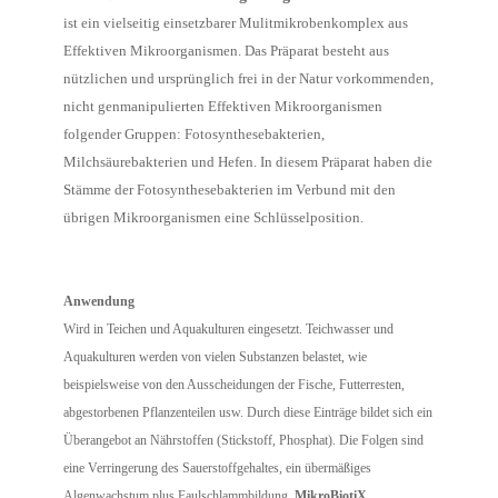
ist ein vielseitig einsetzbarer Mulitmikrobenkomplex aus
Effektiven Mikroorganismen. Das Präparat besteht aus
nützlichen und ursprünglich frei in der Natur vorkommenden,
nicht genmanipulierten Effektiven Mikroorganismen
folgender Gruppen: Fotosynthesebakterien,
Milchsäurebakterien und Hefen. In diesem Präparat haben die
Stämme der Fotosynthesebakterien im Verbund mit den
übrigen Mikroorganismen eine Schlüsselposition.
Anwendung
Wird in Teichen und Aquakulturen eingesetzt. Teichwasser und
Aquakulturen werden von vielen Substanzen belastet, wie
beispielsweise von den Ausscheidungen der Fische, Futterresten,
abgestorbenen Pflanzenteilen usw. Durch diese Einträge bildet sich ein
Überangebot an Nährstoffen (Stickstoff, Phosphat). Die Folgen sind
eine Verringerung des Sauerstoffgehaltes, ein übermäßiges
Algenwachstum plus Faulschlammbildung.
MikroBiotiX