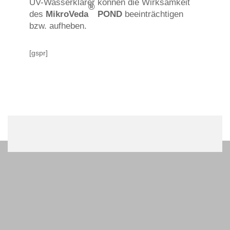
UV-Wasserklärer können die Wirksamkeit
®
des
MikroVeda
POND
beeinträchtigen
bzw. aufheben.
[gspr]