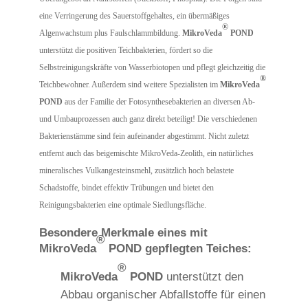
eine Verringerung des Sauerstoffgehaltes, ein übermäßiges
®
Algenwachstum plus Faulschlammbildung.
MikroVeda
POND
unterstützt die positiven Teichbakterien, fördert so die
Selbstreinigungskräfte von Wasserbiotopen und pflegt gleichzeitig die
®
Teichbewohner. Außerdem sind weitere Spezialisten im
MikroVeda
POND
aus der Familie der Fotosynthesebakterien an diversen Ab-
und Umbauprozessen auch ganz direkt beteiligt! Die verschiedenen
Bakterienstämme sind fein aufeinander abgestimmt. Nicht zuletzt
entfernt auch das beigemischte MikroVeda-Zeolith, ein natürliches
mineralisches Vulkangesteinsmehl, zusätzlich hoch belastete
Schadstoffe, bindet effektiv Trübungen und bietet den
Reinigungsbakterien eine optimale Siedlungsfläche.
Besondere Merkmale eines mit
®
MikroVeda
POND gepflegten Teiches:
®
MikroVeda
POND
unterstützt den
Abbau organischer Abfallstoffe für einen