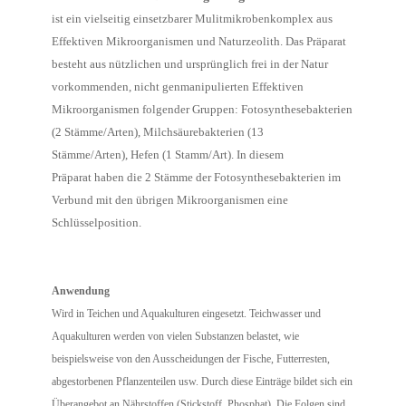
ist ein vielseitig einsetzbarer Mulitmikrobenkomplex aus
Effektiven Mikroorganismen und Naturzeolith. Das Präparat
besteht aus nützlichen und ursprünglich frei in der Natur
vorkommenden, nicht genmanipulierten Effektiven
Mikroorganismen folgender Gruppen: Fotosynthesebakterien
(2 Stämme/Arten), Milchsäurebakterien (13
Stämme/Arten), Hefen (1 Stamm/Art). In diesem
Präparat haben die 2 Stämme der Fotosynthesebakterien im
Verbund mit den übrigen Mikroorganismen eine
Schlüsselposition.
Anwendung
Wird in Teichen und Aquakulturen eingesetzt. Teichwasser und
Aquakulturen werden von vielen Substanzen belastet, wie
beispielsweise von den Ausscheidungen der Fische, Futterresten,
abgestorbenen Pflanzenteilen usw. Durch diese Einträge bildet sich ein
Überangebot an Nährstoffen (Stickstoff, Phosphat). Die Folgen sind