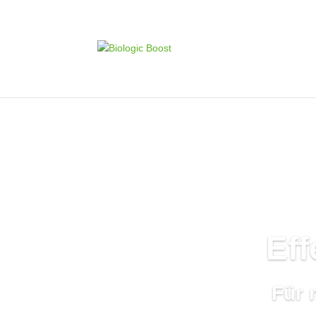
Eff
Für 