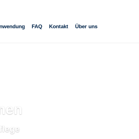
+43 676 6161439
info@biologicboost.com
nwendung
FAQ
Kontakt
Über uns
smen
flege