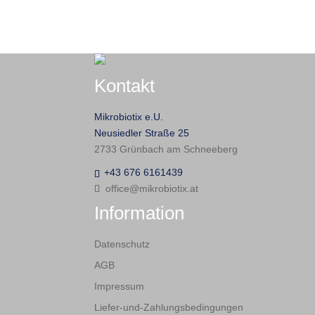
Kontakt
Mikrobiotix e.U.
Neusiedler Straße 25
2733 Grünbach am Schneeberg
+43 676 6161439
office@mikrobiotix.at
Information
Datenschutz
AGB
Impressum
Liefer-und-Zahlungsbedingungen