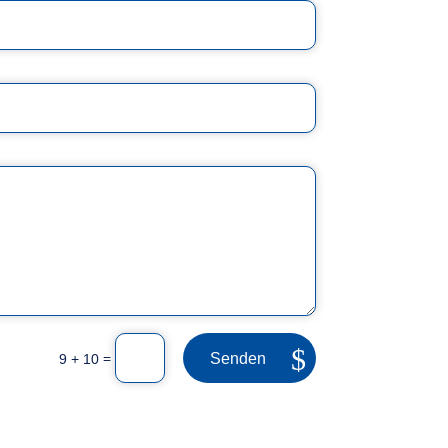
Senden
=
9 + 10